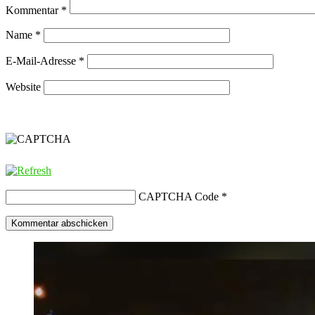
Kommentar
*
Name
*
E-Mail-Adresse
*
Website
CAPTCHA Code
*