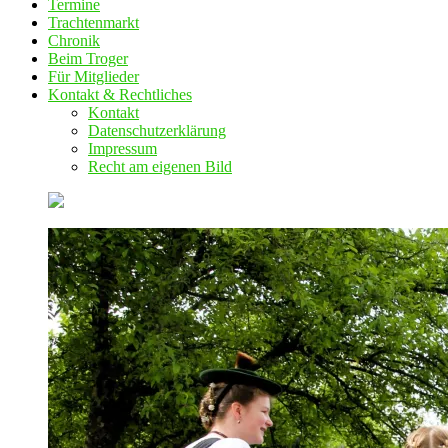
Termine
Trachtenmarkt
Chronik
Beim Troger
Für Mitglieder
Kontakt & Rechtliches
Kontakt
Datenschutzerklärung
Impressum
Recht am eigenen Bild